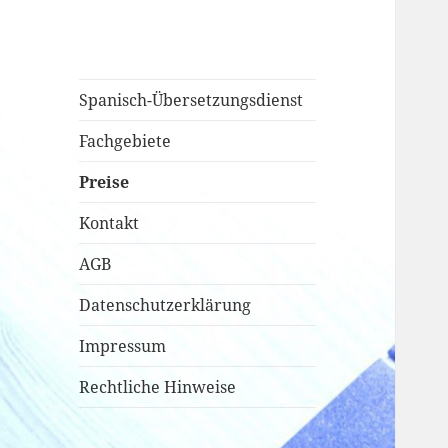
www.spanisch-
Ihr Spanisch-Spezialist
Spanisch-Übersetzungsdienst
uebersetzungsdienst.de
Fachgebiete
Preise
Kontakt
AGB
Datenschutzerklärung
Impressum
Rechtliche Hinweise